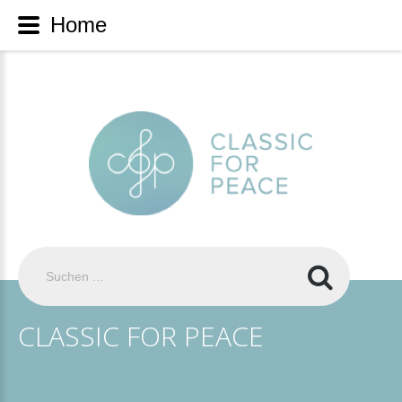
Home
Suchen
...
CLASSIC
FOR
PEACE
Die 2014 gegründete Friedensinitiative
CLASSIC FOR PEACE hat sich zum Ziel
gesetzt, mit ihren grenzüberschreitenden