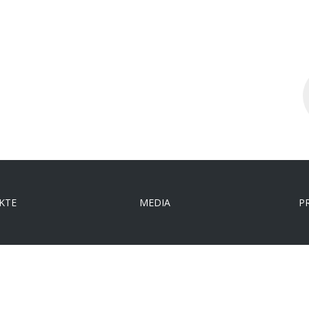
S
..
KTE
MEDIA
P